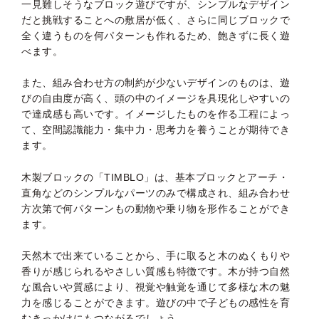
一見難しそうなブロック遊びですが、シンプルなデザイン
だと挑戦することへの敷居が低く、さらに同じブロックで
全く違うものを何パターンも作れるため、飽きずに長く遊
べます。
また、組み合わせ方の制約が少ないデザインのものは、遊
びの自由度が高く、頭の中のイメージを具現化しやすいの
で達成感も高いです。イメージしたものを作る工程によっ
て、空間認識能力・集中力・思考力を養うことが期待でき
ます。
木製ブロックの「TIMBLO」は、基本ブロックとアーチ・
直角などのシンプルなパーツのみで構成され、組み合わせ
方次第で何パターンもの動物や乗り物を形作ることができ
ます。
天然木で出来ていることから、手に取ると木のぬくもりや
香りが感じられるやさしい質感も特徴です。木が持つ自然
な風合いや質感により、視覚や触覚を通じて多様な木の魅
力を感じることができます。遊びの中で子どもの感性を育
むきっかけにもつながるでしょう。