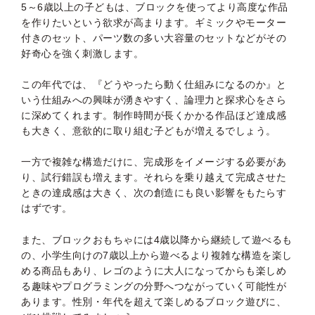
5～6歳以上の子どもは、ブロックを使ってより高度な作品
を作りたいという欲求が高まります。ギミックやモーター
付きのセット、パーツ数の多い大容量のセットなどがその
好奇心を強く刺激します。
この年代では、『どうやったら動く仕組みになるのか』と
いう仕組みへの興味が湧きやすく、論理力と探求心をさら
に深めてくれます。制作時間が長くかかる作品ほど達成感
も大きく、意欲的に取り組む子どもが増えるでしょう。
一方で複雑な構造だけに、完成形をイメージする必要があ
り、試行錯誤も増えます。それらを乗り越えて完成させた
ときの達成感は大きく、次の創造にも良い影響をもたらす
はずです。
また、ブロックおもちゃには4歳以降から継続して遊べるも
の、小学生向けの7歳以上から遊べるより複雑な構造を楽し
める商品もあり、レゴのように大人になってからも楽しめ
る趣味やプログラミングの分野へつながっていく可能性が
あります。性別・年代を超えて楽しめるブロック遊びに、