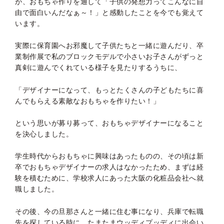
が、おもちゃ作りを通して「子供の発想力ってこんなに自
由で面白いんだなぁ～！」と感動したことを今でも覚えて
います。
実際に保育園へお邪魔して子供たちと一緒に遊んだり、卒
業制作展で私のブロックモデルで小さいお子さんがずっと
真剣に遊んでくれている様子を見たりするうちに、
「デザイナーになって、もっとたくさんの子どもたちに喜
んでもらえる素敵なおもちゃを作りたい！」
という思いが募り募って、おもちゃデザイナーになること
を決心しました。
学生時代からおもちゃに興味はあったものの、その頃は新
卒でおもちゃデザイナーの求人はなかったため、まずは経
験を積むために、学校求人にあった大阪の化粧品会社へ就
職しました。
その後、今の旦那さんと一緒に住む事になり、兵庫で転職
先を探している時に、たまたまウッディプッディに出会い